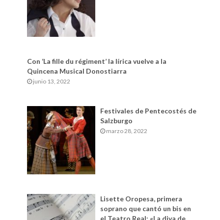
Con ‘La fille du régiment’ la lírica vuelve a la
Quincena Musical Donostiarra
junio 13, 2022
Festivales de Pentecostés de
Salzburgo
marzo 28, 2022
Lisette Oropesa, primera
soprano que cantó un bis en
el Teatro Real: «La diva de