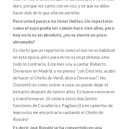
duro, porque los canto con mi voz, y sé que no debo
hacer más de lo que ella me permite.
Pero usted parece no tener límites. Un repertorio
como el suyo podía ser común hace cien años, pero
hoy no lo es en absoluto, ¿no se siente un poco
abrumado?
Es cierto que un repertorio como el mío no es habitual
en esta época, pero para mí no es un problema, sino
todo lo contrario. Este mes voy a cantar Roberto
Devereux en Madrid, y no pienso “¡oh Dios mío, acabo
de hacer el Otello de Verdi, ahora Devereux!”. No,
Donizetti es como volver a casa, no puedo dejar el
belcanto después de tantos años. Es bueno renovarse
y transformarse. ¡Si viniera estos días [entre
funciones de Cavalleria y Pagliacci] a mi camerino de
improviso me encontraría cantando el Otello de
Rossini!
Es decir, que Rossini se ha convertido en una