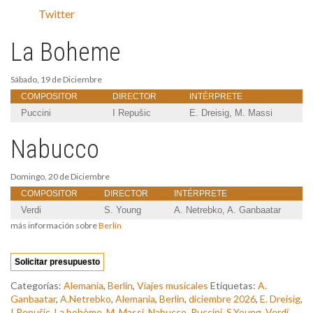
Twitter
La Boheme
Sábado, 19 de Diciembre
COMPOSITOR
DIRECTOR
INTÉRPRETE
Puccini
I Repušic
E. Dreisig, M. Massi
Nabucco
Domingo, 20 de Diciembre
COMPOSITOR
DIRECTOR
INTÉRPRETE
Verdi
S. Young
A. Netrebko, A. Ganbaatar
más información sobre
Berlín
Solicitar presupuesto
Categorías:
Alemania
,
Berlin
,
Viajes musicales
Etiquetas:
A.
Ganbaatar
,
A.Netrebko
,
Alemania
,
Berlin
,
diciembre 2026
,
E. Dreisig
,
I Repušic
,
La bohème
,
M. Massi
,
Nabucco
,
Puccini
,
S.Young
,
Verdi