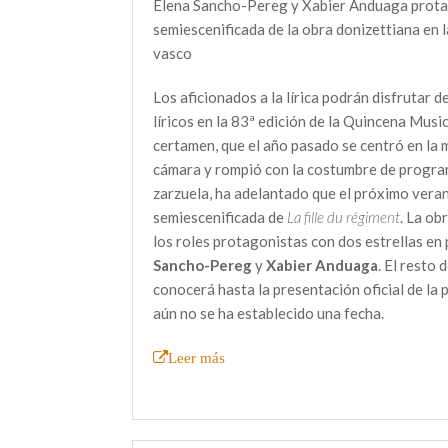
Elena Sancho-Pereg y Xabier Anduaga prota
semiescenificada de la obra donizettiana en 
vasco
Los aficionados a la lírica podrán disfrutar 
líricos en la 83ª edición de la Quincena Music
certamen, que el año pasado se centró en la 
cámara y rompió con la costumbre de progra
zarzuela, ha adelantado que el próximo vera
semiescenificada de
La fille du régiment
. La ob
los roles protagonistas con dos estrellas en
Sancho-Pereg
y
Xabier Anduaga
. El resto 
conocerá hasta la presentación oficial de la
aún no se ha establecido una fecha.
Leer más