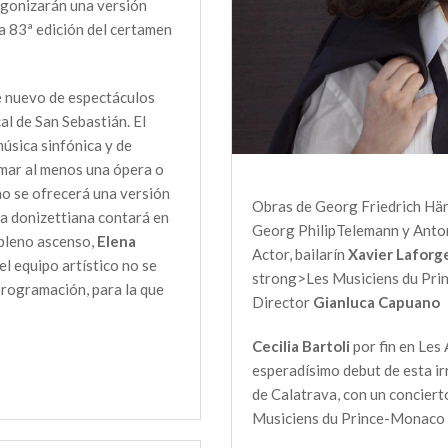
gonizarán una versión
la 83ª edición del certamen
de nuevo de espectáculos
al de San Sebastián. El
música sinfónica y de
mar al menos una ópera o
no se ofrecerá una versión
Obras de Georg Friedrich Hän
ra donizettiana contará en
Georg PhilipTelemann y Anton
 pleno ascenso,
Elena
Actor, bailarín
Xavier Laforg
del equipo artístico no se
strong>Les Musiciens du Pr
 programación, para la que
Director
Gianluca Capuano
Cecilia Bartoli
por fin en Les 
esperadísimo debut de esta irre
de Calatrava, con un conciert
Musiciens du Prince-Monaco f