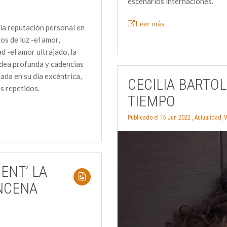
escenarios internaciones.
Leer más
la reputación personal en
s de luz -el amor,
d -el amor ultrajado, la
aldea profunda y cadencias
rada en su día excéntrica,
CECILIA BARTOL
s repetidos.
TIEMPO
Publicado el 15 Jun 2022 ,
Actualidad
,
V
ENT’ LA
INCENA