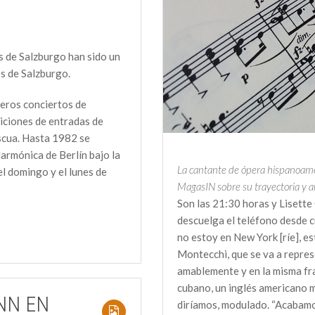
s de Salzburgo han sido un
os de Salzburgo.
meros conciertos de
iciones de entradas de
scua. Hasta 1982 se
larmónica de Berlín bajo la
La cantante de ópera hispanoamer
el domingo y el lunes de
MagasIN sobre su trayectoria y a
Son las 21:30 horas y Lisett
descuelga el teléfono desde cu
no estoy en New York [ríe], es
Montecchi, que se va a represe
amablemente y en la misma fra
cubano, un inglés americano m
NN EN
diríamos, modulado. “Acabamo