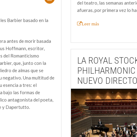
del teatro, las semanas anter
afueras, por primera vez lo ha
ules Barbier basado en la
Leer más
ra antes de morir basada
s Hoffmann, escritor,
os del Romanticismo
LA ROYAL STO
rbier, que, junto con la
PHILHARMONIC
liedro de almas que se
u negativo. Una multitud de
NUEVO DIRECT
 esencia a tres: el
 bajo las formas de
ólico antagonista del poeta,
e y Dapertutto.