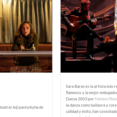
Sara Baras es la artista más 
flamenco y la mejor embajado
Danza 2003 por
Mariana Pine
la danza como bailaora y core
teatral Její pastorkyňa de
calidad y éxito, han cosechado