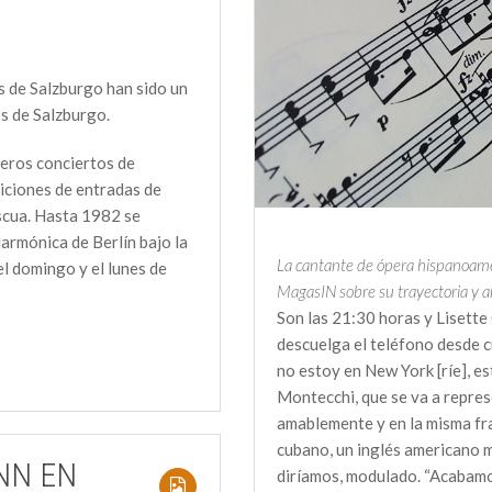
s de Salzburgo han sido un
os de Salzburgo.
meros conciertos de
iciones de entradas de
scua. Hasta 1982 se
larmónica de Berlín bajo la
La cantante de ópera hispanoamer
el domingo y el lunes de
MagasIN sobre su trayectoria y a
Son las 21:30 horas y Lisett
descuelga el teléfono desde cu
no estoy en New York [ríe], es
Montecchi, que se va a represe
amablemente y en la misma fra
cubano, un inglés americano m
NN EN
diríamos, modulado. “Acabamo