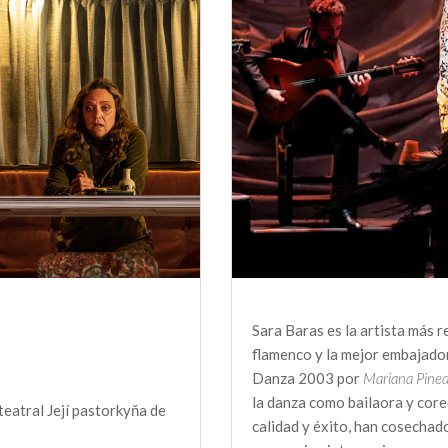
Sara Baras es la artista más 
flamenco y la mejor embajado
Danza 2003 por
Mariana Pine
la danza como bailaora y core
teatral Její pastorkyňa de
calidad y éxito, han cosechado