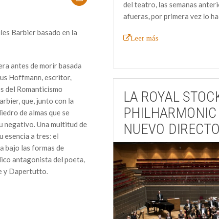
del teatro, las semanas anter
afueras, por primera vez lo ha
ules Barbier basado en la
Leer más
ra antes de morir basada
s Hoffmann, escritor,
os del Romanticismo
LA ROYAL STO
rbier, que, junto con la
PHILHARMONIC
liedro de almas que se
u negativo. Una multitud de
NUEVO DIRECT
 esencia a tres: el
 bajo las formas de
ólico antagonista del poeta,
e y Dapertutto.