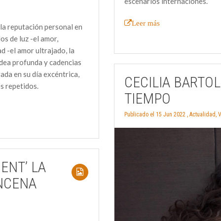
escenarios internaciones.
Leer más
la reputación personal en
s de luz -el amor,
d -el amor ultrajado, la
aldea profunda y cadencias
rada en su día excéntrica,
CECILIA BARTOL
s repetidos.
TIEMPO
Publicado el 15 Jun 2022 ,
Actualidad
,
V
ENT’ LA
INCENA