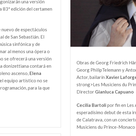
gonizarán una versión
la 83ª edición del certamen
de nuevo de espectáculos
al de San Sebastián. El
música sinfónica y de
mar al menos una ópera o
no se ofrecerá una versión
Obras de Georg Friedrich Hän
ra donizettiana contará en
Georg PhilipTelemann y Anton
 pleno ascenso,
Elena
Actor, bailarín
Xavier Laforg
del equipo artístico no se
strong>Les Musiciens du Pr
 programación, para la que
Director
Gianluca Capuano
Cecilia Bartoli
por fin en Les 
esperadísimo debut de esta irre
de Calatrava, con un conciert
Musiciens du Prince-Monaco f