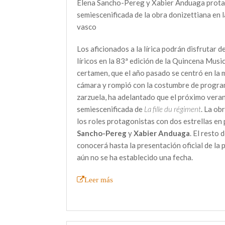
Elena Sancho-Pereg y Xabier Anduaga prota
semiescenificada de la obra donizettiana en 
vasco
Los aficionados a la lírica podrán disfrutar 
líricos en la 83ª edición de la Quincena Music
certamen, que el año pasado se centró en la 
cámara y rompió con la costumbre de progra
zarzuela, ha adelantado que el próximo vera
semiescenificada de
La fille du régiment
. La ob
los roles protagonistas con dos estrellas en
Sancho-Pereg
y
Xabier Anduaga
. El resto 
conocerá hasta la presentación oficial de la
aún no se ha establecido una fecha.
Leer más